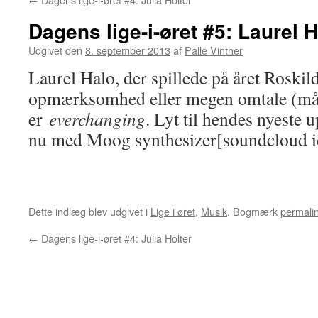
Dagens lige-i-øret #5: Laurel 
Udgivet den
8. september 2013
af
Palle Vinther
Laurel Halo, der spillede på året Roski
opmærksomhed eller megen omtale (mås
er
everchanging
. Lyt til hendes nyeste
nu med Moog synthesizer[soundcloud 
Dette indlæg blev udgivet i
Lige i øret
,
Musik
. Bogmærk
permali
←
Dagens lige-i-øret #4: Julia Holter