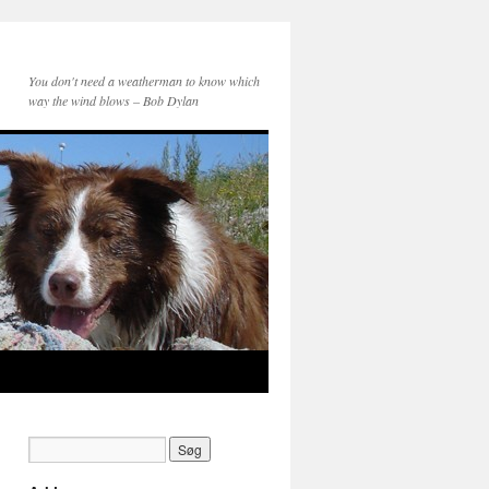
You don't need a weatherman to know which
way the wind blows – Bob Dylan