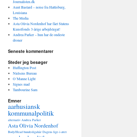
Journalisten.dk
Aunt Bastard – noise fra Hattisburg,
Louisiana
The Media
Asta Olivia Nordenhof har fået Statens
Kunstfonds 3-årige arbejdslegat!
Andrea Parker – hun har de ondeste
droner
Seneste kommentarer
Steder jeg besøger
Huffington Post
Nielsens Bureau
O´Manne Light
Signes mad
Tambourine Sam
Emner
aarhusiansk
kommunalpolitik
alternativ
Andrea Parker
Asta Olivia Nordenhof
Body/Head
bundesligahår
Dagens lige-i-øret