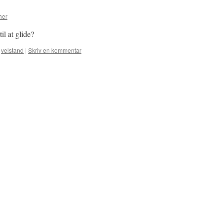
her
l at glide?
,
velstand
|
Skriv en kommentar