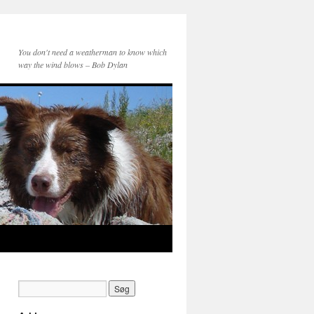
You don't need a weatherman to know which
way the wind blows – Bob Dylan