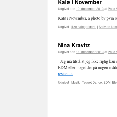
Kalø i November
Udgivet den
12. december 2013
af
Palle 
Kalø i November, a photo by pvin o
Udgivet i
Ikke kategoriseret
|
Skriv en ko
Nina Kravitz
Udgivet den
11. december 2013
af
Palle 
Jeg må tilstå at jeg ikke rigtig kan s
EDM eller noget der på nogen måd
resten
→
Udgivet i
Musik
|
Tagget
Dance
,
EDM
,
Ele