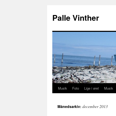
Hop
til
Palle Vinther
indhold
Musik
Foto
Lige i øret
Musik
december 2013
Månedsarkiv: