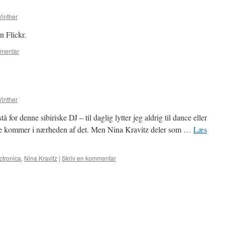
Vinther
n Flickr.
mmentar
Vinther
tå for denne sibiriske DJ – til daglig lytter jeg aldrig til dance eller
e kommer i nærheden af det. Men Nina Kravitz deler som …
Læs
ctronica
,
Nina Kravitz
|
Skriv en kommentar