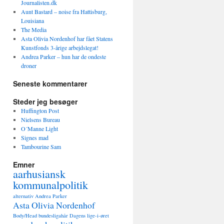
Journalisten.dk
Aunt Bastard – noise fra Hattisburg,
Louisiana
The Media
Asta Olivia Nordenhof har fået Statens
Kunstfonds 3-årige arbejdslegat!
Andrea Parker – hun har de ondeste
droner
Seneste kommentarer
Steder jeg besøger
Huffington Post
Nielsens Bureau
O´Manne Light
Signes mad
Tambourine Sam
Emner
aarhusiansk
kommunalpolitik
alternativ
Andrea Parker
Asta Olivia Nordenhof
Body/Head
bundesligahår
Dagens lige-i-øret