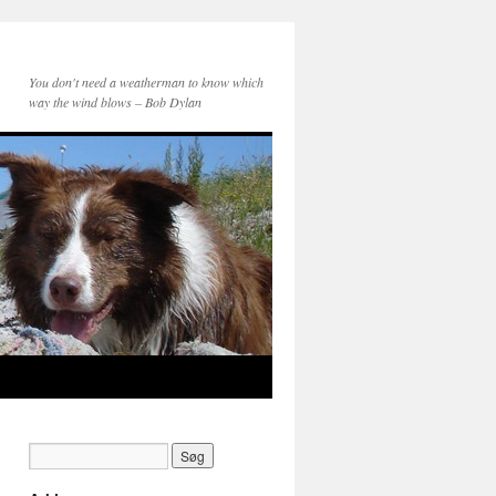
You don't need a weatherman to know which
way the wind blows – Bob Dylan