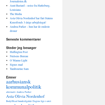
Journalisten.dk
Aunt Bastard – noise fra Hattisburg,
Louisiana
The Media
Asta Olivia Nordenhof har fået Statens
Kunstfonds 3-årige arbejdslegat!
Andrea Parker – hun har de ondeste
droner
Seneste kommentarer
Steder jeg besøger
Huffington Post
Nielsens Bureau
O´Manne Light
Signes mad
Tambourine Sam
Emner
aarhusiansk
kommunalpolitik
alternativ
Andrea Parker
Asta Olivia Nordenhof
Body/Head
bundesligahår
Dagens lige-i-øret