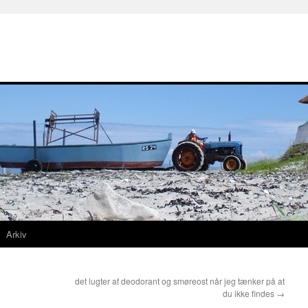
Arkiv
det lugter af deodorant og smøreost når jeg tænker på at
du ikke findes
→