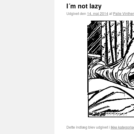
I´m not lazy
Udgivet den
14. maj 2014
af
Palle Vinther
Dette indlæg blev udgivet i
Ikke kategoris