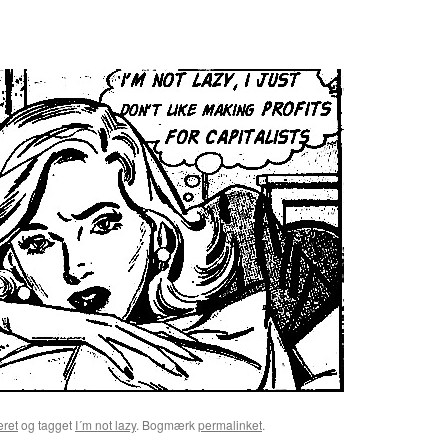
eret
og tagget
I´m not lazy
. Bogmærk
permalinket
.