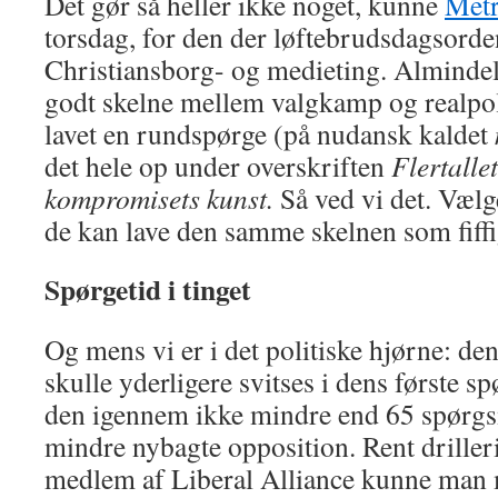
Det gør så heller ikke noget, kunne
Met
torsdag, for den der løftebrudsdagsorde
Christiansborg- og medieting. Alminde
godt skelne mellem valgkamp og realpol
lavet en rundspørge (på nudansk kaldet
det hele op under overskriften
Flertalle
kompromisets kunst.
Så ved vi det. Væl
de kan lave den samme skelnen som fiffi
Spørgetid i tinget
Og mens vi er i det politiske hjørne: de
skulle yderligere svitses i dens første s
den igennem ikke mindre end 65 spørgs
mindre nybagte opposition. Rent driller
medlem af Liberal Alliance kunne man 