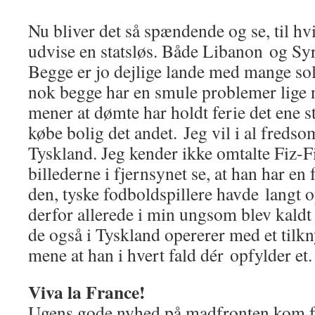
Nu bliver det så spændende og se, til hvi
udvise en statsløs. Både Libanon og Sy
Begge er jo dejlige lande med mange so
nok begge har en smule problemer lige 
mener at dømte har holdt ferie det ene s
købe bolig det andet. Jeg vil i al freds
Tyskland. Jeg kender ikke omtalte Fiz-F
billederne i fjernsynet se, at han har e
den, tyske fodboldspillere havde langt o
derfor allerede i min ungsom blev kald
de også i Tyskland opererer med et tilkn
mene at han i hvert fald dér opfylder et.
Viva la France!
Ugens gode nyhed på madfronten kom f